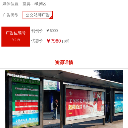
媒体位置
宜宾 - 翠屏区
公交站牌广告
广告类型
刊例价
￥
6000
广告位编号
Y219
￥
?980
优惠价
[
?
折]
资源详情