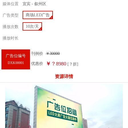
媒体位置
宜宾 - 叙州区
商场LED广告
广告类型
10次/天
播放次数
播放时长
刊例价
￥
30000
广告位编号
DXK00001
￥
？8980
优惠价
[
？
折]
资源详情