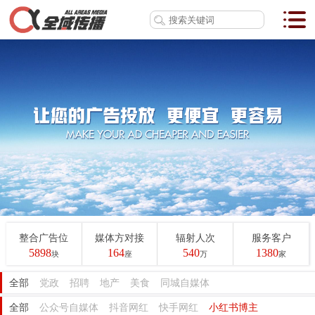
整合广告位
媒体方对接
辐射人次
服务客户
5898
164
540
1380
块
座
万
家
全部
党政
招聘
地产
美食
同城自媒体
全部
公众号自媒体
抖音网红
快手网红
小红书博主