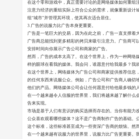
在这个零和游戏中，真正需要讨论的是网络媒体如何重组
注意力经济的重组实际上符合公众的需求，就像重新设计
组
“
城市
”
并管理其环境，使其再次适合居住。
3.
广告的说服力比广告本身更重要。
广告是一笔巨大的交易，因为在此之前，广告一直支撑着
广告商总能找到更多精彩的拷贝来吸引注意力。广告商可
安排时间向你展示广告公司和商家的广告。
然而，广告的成本太高了。在这个世界上，作为一种网络
样的眼球在看我的媒体。我会问，谁愿意付给我最多？我
在这个世界上，网络媒体为广告公司和商家提供推荐信息
的任何东西来说服公众。例如，广告公司和广告商人确切
他们的产品。网络媒体公司会让任何愿意付给他最多钱的
在一个越来越令人信服的世界里，我们将越来越了解什么
告来实现。
市场是基于人们有意识的购买选择而存在的。当你有能力
公众喜欢观看哪些媒体？这不是广告商制作广告的基础。
这个标准，这些标准甚至成为一些资深广告商的烦恼。然
在一个越来越有说服力的世界里，说服力比广告更重要。