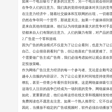
如果一个电台吸引了更多的注意力，另一个电台就会得到
在争夺人们的注意力。我们真的觉得传统媒体对关注的竞
在注意力经济中，随着社交媒体和互联网的出现，一切都
仍然在争夺同一个货币，那就是关注。如果一个媒体得到
是来自其他传统媒体。他们认为传统媒体最大的竞争对手
切都来自
人们
有限的
注意力
。人们的脑力有限，对产品的
2.
广告是一个零和游戏
因为广告的商业模式不仅是为了让公众看到，也是为了让
自己。公众很容易看到广告，但让他喜欢广告就更难了。
个需要做广告
主
或广告商，我们必须考虑如何让观众喜欢
定投放策略。
作为网络广告注意力经济的每一个参与者。无论是企鹅
号
越令人信服的内容设计。为了让公众更长时间地坚持使用
缭乱，甚至一些青少年看
抖音到
深夜。这是网络媒体吸引
这场引人注目的战争已经成为一场到底的竞争。网络媒体
如此，更重要的是，他们会将这些在线文章和视频转发给
免费阅读也不愿意去注意。如果一个熟人推荐它，它不仅
因此，当播放不稳定的广告或视频时，软件必须自动播放