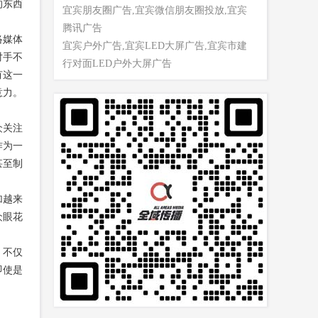
的东西
宜宾朋友圈广告,宜宾微信朋友圈投放,宜宾
腾讯广告
络媒体
宜宾户外广告,宜宾LED大屏广告,宜宾市建
对手不
行对面LED户外大屏广告
有这一
意力。
众关注
作为一
甚至制
加越来
众眼花
。不仅
即使是