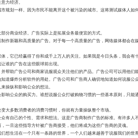
注意力经济。
城市规划一样。因为市民不能离开这个被污染的城市。这将测试媒体人如
大部分商业经济。广告实际上是拓展业务最便宜的方式。
以制作新颖和高质量的广告。对于每一个高质量的广告，网络媒体都会在
媒体，它已经赢得了你和成千上万人的关注。如果我是
今日头条
，我会有
就让谁
的广告在这些眼球前
出现
。
，并帮助广告公司和商家说服观众关注他们的产品。广告公司可以用他们
地知道爆炸分析软件的用处。广告公司和广告商人确切地知道如何说服公
人来操纵和影响公众的想法。
会影响公众的购买力。谁想说服公众打破购物习惯的一些基本原则，只能
改变大多数消费者的消费习惯时，你就有力量操纵整个市场。
公众有自己的个性、需求和想法。这是广告商制作广告的标准。有许多人
而，一旦这些指导方针被广告商接受，他们将成为这些广告商的灵魂。
我们想生活在一个只有一条路的世界，一个人们越来越善于说服我们的世