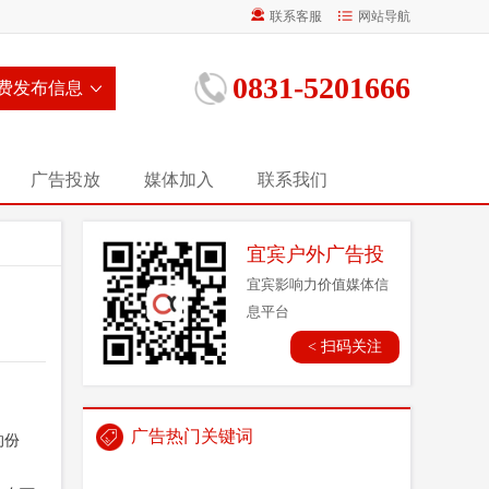
联系客服
网站导航
0831-5201666
费发布信息
广告投放
媒体加入
联系我们
宜宾户外广告投
放营销平台_多种
宜宾影响力价值媒体信
息平台
广告形式，全域
< 扫码关注
传播_线上线下结
合
广告热门关键词
的份