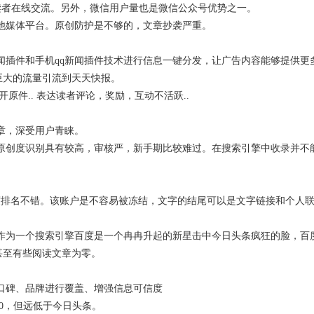
与读者在线交流。另外，微信用户量也是微信公众号优势之一。
他媒体平台。原创防护是不够的，文章抄袭严重。
闻插件和手机qq新闻插件技术进行信息一键分发，让广告内容能够提供更
巨大的流量引流到天天快报。
件.. 表达读者评论，奖励，互动不活跃..
章，深受用户青睐。
原创度识别具有较高，审核严，新手期比较难过。在搜索引擎中收录并不
度排名不错。该账户是不容易被冻结，文字的结尾可以是文字链接和个人
。
作为一个搜索引擎百度是一个冉冉升起的新星击中今日头条疯狂的脸，百
甚至有些阅读文章为零。
口碑、品牌进行覆盖、增强信息可信度
0，但远低于今日头条。