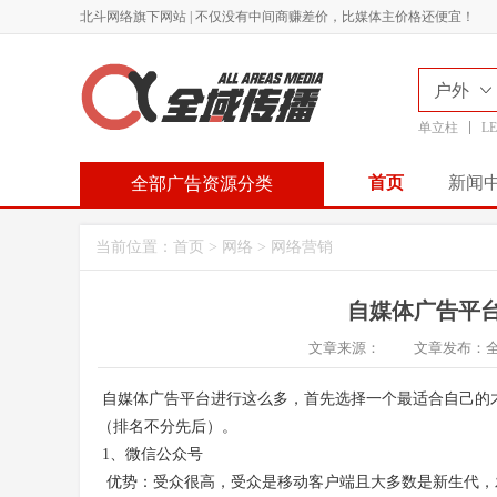
北斗网络旗下网站 | 不仅没有中间商赚差价，比媒体主价格还便宜！
户外
单立柱
L
首页
新闻
全部广告资源分类
当前位置：
首页
>
网络
>
网络营销
自媒体广告平
文章来源：
文章发布：
自媒体广告
平台进行这么多，首先选择一个最适合自己的
（排名不分先后）。
1、微信公众号
优势：受众很高，受众是移动客户端且大多数是新生代，发