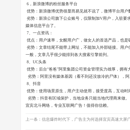
6，新浪微博的粉丝服务平台
优势：新浪微博优势很显而易见就不说了，微博平台用户
劣势：新浪公司旗下公众账号，仅限制加V用户，入驻要
媒体信息平台了。
7、一点资讯：
优点：用户速率，女醒用户广，做女人的首选产品，也是
劣势：文章结尾不能带上网址，不能加入外部链接。用户
一般，文章几乎很少能排到各大搜索引擎前列。
8、UC头条
优势：后台“爸爸”阿里集团公司资金管理实力雄厚，拥有
劣势：阿里没有媒体基因（看不到还没放冷的尸体），阿
8、抖音
优势：使用场景原生，用户主动使用，接受度高，互动时
劣势：抖音有区域保护，当地业务只能当地代理商来做。
宜宾北斗网络，专业互联网广告！值得你信赖。
上一条：
信息爆炸时代下，广告主为何选择宜宾高速大屏