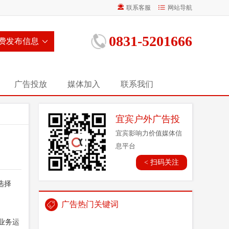
联系客服
网站导航
0831-5201666
费发布信息
广告投放
媒体加入
联系我们
宜宾户外广告投
放营销平台_多种
宜宾影响力价值媒体信
息平台
广告形式，全域
< 扫码关注
传播_线上线下结
合
选择
广告热门关键词
业务运